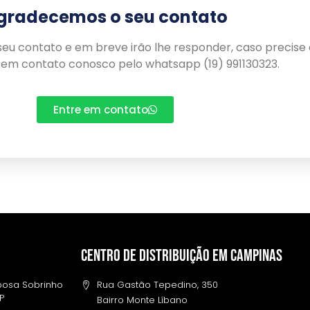
gradecemos o seu contato
eu contato e em breve irão lhe responder, caso precise
 em contato conosco pelo whatsapp (19) 991130323.
Entre em contato
Centro de distribuição em campinas
rbosa Sobrinho
Rua Gastão Tepedino, 350
SP
Bairro Monte Líbano