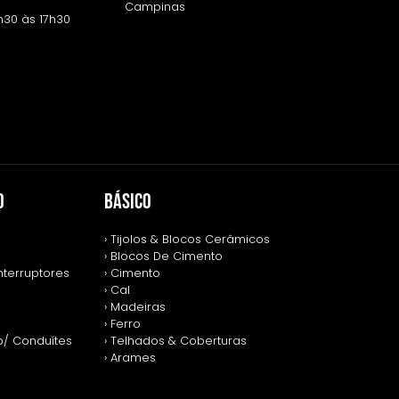
Campinas
h30 às 17h30
O
BÁSICO
› Tijolos & Blocos Cerâmicos
› Blocos De Cimento
nterruptores
› Cimento
› Cal
› Madeiras
› Ferro
p/ Conduítes
› Telhados & Coberturas
› Arames