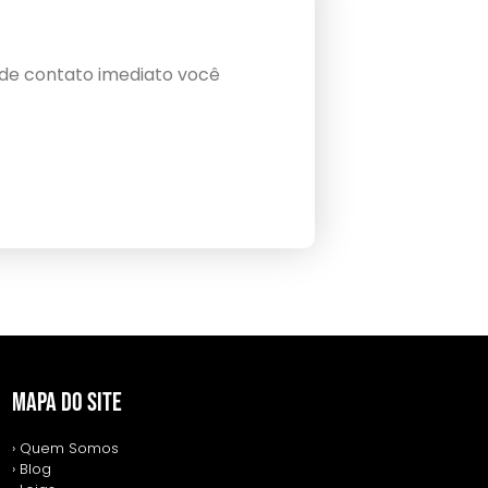
 de contato imediato você
MAPA DO SITE
› Quem Somos
› Blog