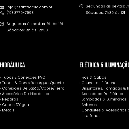
Segundas às sextas: 7
loja1@santaodila.com.br
(19) 3779-7993
Sábados: 7h30 às 12h
Segundas às sextas: 8h às 18h
Sábados: 8h às 12h30
HIDRÁULICA
ELÉTRICA & ILUMINAÇÃ
› Tubos E Conexões PVC
› Fios & Cabos
› Tubos & Conexões Agua Quente
› Chuveiros E Duchas
› Conexões De Latão/Cobre/Ferro
› Disjuntores, Tomadas & I
› Acessórios De Hidráulica
› Acessórios De Elétrica
› Reparos
› Lâmpadas & Luminárias
› Caixas D'água
› Antenas
› Metais
› Conduites & Acessórios 
› Interfones