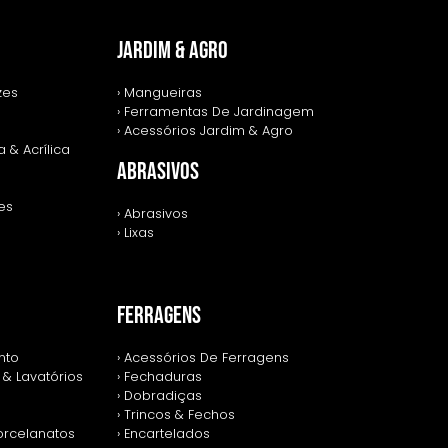
JARDIM & AGRO
zes
› Mangueiras
› Ferramentas De Jardinagem
› Acessórios Jardim & Agro
 & Acrílica
ABRASIVOS
zes
› Abrasivos
› Lixas
FERRAGENS
nto
› Acessórios De Ferragens
 & Lavatórios
› Fechaduras
› Dobradiças
› Trincos & Fechos
Porcelanatos
› Encartelados