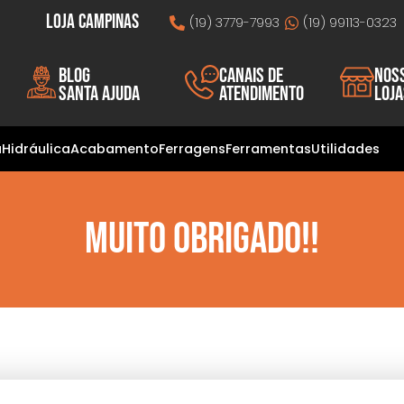
Loja Campinas
(19) 3779-7993
(19) 99113-0323
Blog
Canais de
Nos
Santa Ajuda
atendimento
loj
a
Hidráulica
Acabamento
Ferragens
Ferramentas
Utilidades
muito obrigado!!