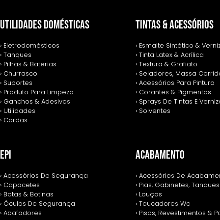
UTILIDADES DOMÉSTICAS
TINTAS & ACESSÓRIOS
› Eletrodomésticos
› Esmalte Sintético & Verni
› Tanques
› Tinta Latex & Acrílica
› Pilhas & Baterias
› Textura & Grafiato
› Churrasco
› Seladores, Massa Corrida
› Suportes
› Acessórios Para Pintura
› Produto Para Limpeza
› Corantes & Pigmentos
› Ganchos & Adesivos
› Sprays De Tintas E Verni
› Utilidades
› Solventes
› Cordas
EPI
ACABAMENTO
› Acessórios De Segurança
› Acessórios De Acabame
› Capacetes
› Pias, Gabinetes, Tanques
› Botas & Botinas
› Louças
› Óculos De Segurança
› Toucadores Wc
› Abafadores
› Pisos, Revestimentos & 