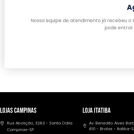
A
Nossa equipe de atendimento já recebeu o s
pode entrar
LOJAS CAMPINAS
LOJA ITATIBA
Rua Abolição, 3283 - Santa Odila
Av. Benedito Alves Ba
810 - Brotas - Itatiba-
Campinas-SP