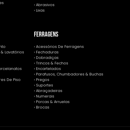
zes
› Abrasivos
› Lixas
FERRAGENS
nto
› Acessórios De Ferragens
 & Lavatórios
› Fechaduras
› Dobradiças
› Trincos & Fechos
Porcelanatos
› Encartelados
› Parafusos, Chumbadores & Buchas
res De Piso
› Pregos
› Suportes
› Abraçadeiras
› Numerais
› Porcas & Arruelas
› Brocas