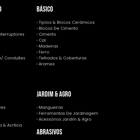
O
BÁSICO
› Tijolos & Blocos Cerâmicos
› Blocos De Cimento
nterruptores
› Cimento
› Cal
› Madeiras
› Ferro
p/ Conduítes
› Telhados & Coberturas
› Arames
JARDIM & AGRO
zes
› Mangueiras
› Ferramentas De Jardinagem
› Acessórios Jardim & Agro
 & Acrílica
ABRASIVOS