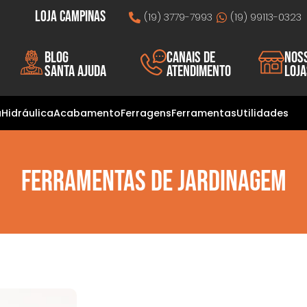
Loja Campinas
(19) 3779-7993
(19) 99113-0323
Blog
Canais de
Nos
Santa Ajuda
atendimento
loj
a
Hidráulica
Acabamento
Ferragens
Ferramentas
Utilidades
Ferramentas De Jardinagem