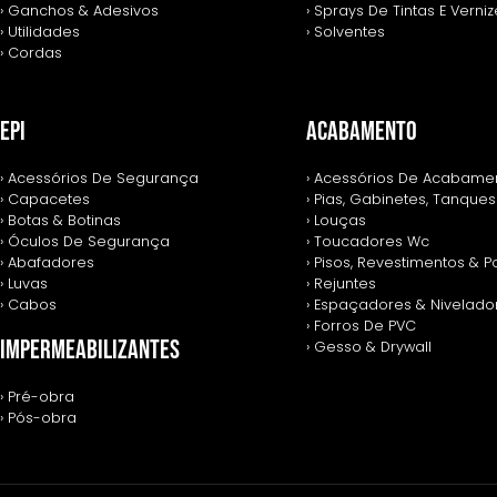
› Ganchos & Adesivos
› Sprays De Tintas E Verni
› Utilidades
› Solventes
› Cordas
EPI
ACABAMENTO
› Acessórios De Segurança
› Acessórios De Acabame
› Capacetes
› Pias, Gabinetes, Tanques
› Botas & Botinas
› Louças
› Óculos De Segurança
› Toucadores Wc
› Abafadores
› Pisos, Revestimentos & 
› Luvas
› Rejuntes
› Cabos
› Espaçadores & Nivelado
› Forros De PVC
IMPERMEABILIZANTES
› Gesso & Drywall
› Pré-obra
› Pós-obra