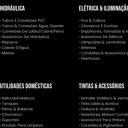
HIDRÁULICA
ELÉTRICA & ILUMINAÇÃ
› Tubos E Conexões PVC
› Fios & Cabos
› Tubos & Conexões Agua Quente
› Chuveiros E Duchas
› Conexões De Latão/Cobre/Ferro
› Disjuntores, Tomadas & I
› Acessórios De Hidráulica
› Acessórios De Elétrica
› Reparos
› Lâmpadas & Luminárias
› Caixas D'água
› Antenas
› Metais
› Conduites & Acessórios 
› Interfones
UTILIDADES DOMÉSTICAS
TINTAS & ACESSÓRIOS
› Eletrodomésticos
› Esmalte Sintético & Verni
› Tanques
› Tinta Latex & Acrílica
› Pilhas & Baterias
› Textura & Grafiato
› Churrasco
› Seladores, Massa Corrida
› Suportes
› Acessórios Para Pintura
› Produto Para Limpeza
› Corantes & Pigmentos