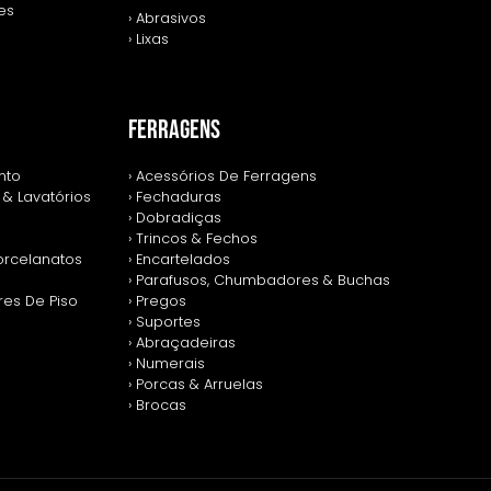
zes
› Abrasivos
› Lixas
FERRAGENS
nto
› Acessórios De Ferragens
 & Lavatórios
› Fechaduras
› Dobradiças
› Trincos & Fechos
Porcelanatos
› Encartelados
› Parafusos, Chumbadores & Buchas
res De Piso
› Pregos
› Suportes
› Abraçadeiras
› Numerais
› Porcas & Arruelas
› Brocas