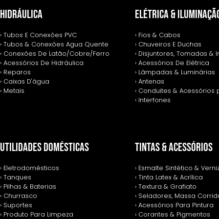
HIDRÁULICA
ELÉTRICA & ILUMINAÇÃ
› Tubos E Conexões PVC
› Fios & Cabos
› Tubos & Conexões Agua Quente
› Chuveiros E Duchas
› Conexões De Latão/Cobre/Ferro
› Disjuntores, Tomadas & I
› Acessórios De Hidráulica
› Acessórios De Elétrica
› Reparos
› Lâmpadas & Luminárias
› Caixas D'água
› Antenas
› Metais
› Conduites & Acessórios 
› Interfones
UTILIDADES DOMÉSTICAS
TINTAS & ACESSÓRIOS
› Eletrodomésticos
› Esmalte Sintético & Verni
› Tanques
› Tinta Latex & Acrílica
› Pilhas & Baterias
› Textura & Grafiato
› Churrasco
› Seladores, Massa Corrida
› Suportes
› Acessórios Para Pintura
› Produto Para Limpeza
› Corantes & Pigmentos