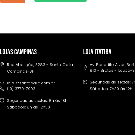
LOJAS CAMPINAS
LOJA ITATIBA
Rua Abolição, 3283 - Santa Odila
Av. Benedito Alves Ba
810 - Brotas - Itatiba-
Campinas-SP
Segundas às sextas: 7
loja1@santaodila.com.br
(19) 3779-7993
Sábados: 7h30 às 12h
Segundas às sextas: 8h às 18h
Sábados: 8h às 12h30