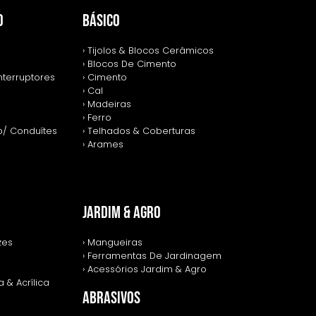
O
BÁSICO
› Tijolos & Blocos Cerâmicos
› Blocos De Cimento
nterruptores
› Cimento
› Cal
› Madeiras
› Ferro
p/ Conduítes
› Telhados & Coberturas
› Arames
JARDIM & AGRO
zes
› Mangueiras
› Ferramentas De Jardinagem
› Acessórios Jardim & Agro
 & Acrílica
ABRASIVOS