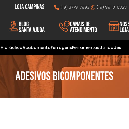
Loja Campinas
(19) 3779-7993
(19) 99113-0323
Blog
Canais de
Nos
Santa Ajuda
atendimento
loj
a
Hidráulica
Acabamento
Ferragens
Ferramentas
Utilidades
Adesivos Bicomponentes