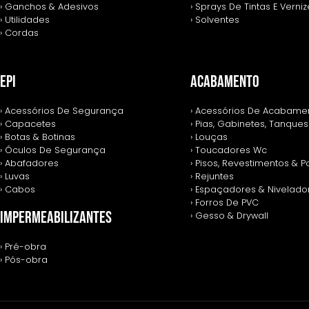
› Ganchos & Adesivos
› Sprays De Tintas E Verni
› Utilidades
› Solventes
› Cordas
EPI
ACABAMENTO
› Acessórios De Segurança
› Acessórios De Acabame
› Capacetes
› Pias, Gabinetes, Tanques
› Botas & Botinas
› Louças
› Óculos De Segurança
› Toucadores Wc
› Abafadores
› Pisos, Revestimentos & 
› Luvas
› Rejuntes
› Cabos
› Espaçadores & Nivelado
› Forros De PVC
IMPERMEABILIZANTES
› Gesso & Drywall
› Pré-obra
› Pós-obra