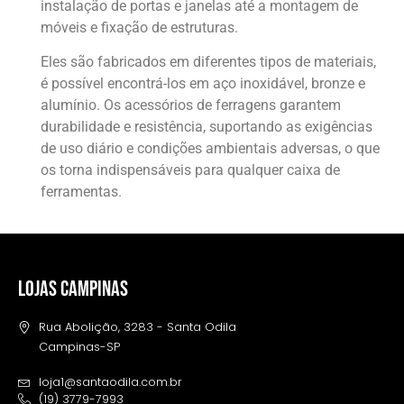
instalação de portas e janelas até a montagem de
móveis e fixação de estruturas.
Eles são fabricados em diferentes tipos de materiais,
é possível encontrá-los em aço inoxidável, bronze e
alumínio. Os acessórios de ferragens garantem
durabilidade e resistência, suportando as exigências
de uso diário e condições ambientais adversas, o que
os torna indispensáveis para qualquer caixa de
ferramentas.
LOJAS CAMPINAS
Rua Abolição, 3283 - Santa Odila
Campinas-SP
loja1@santaodila.com.br
(19) 3779-7993