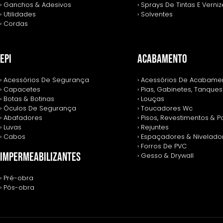
› Ganchos & Adesivos
› Sprays De Tintas E Verni
› Utilidades
› Solventes
› Cordas
EPI
ACABAMENTO
› Acessórios De Segurança
› Acessórios De Acabame
› Capacetes
› Pias, Gabinetes, Tanques
› Botas & Botinas
› Louças
› Óculos De Segurança
› Toucadores Wc
› Abafadores
› Pisos, Revestimentos & 
› Luvas
› Rejuntes
› Cabos
› Espaçadores & Nivelado
› Forros De PVC
IMPERMEABILIZANTES
› Gesso & Drywall
› Pré-obra
› Pós-obra