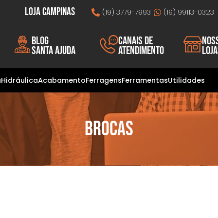
Loja Campinas
(19) 3779-7993
(19) 99113-0323
Blog
Canais de
Nos
Santa Ajuda
atendimento
loj
a
Hidráulica
Acabamento
Ferragens
Ferramentas
Utilidades
Brocas