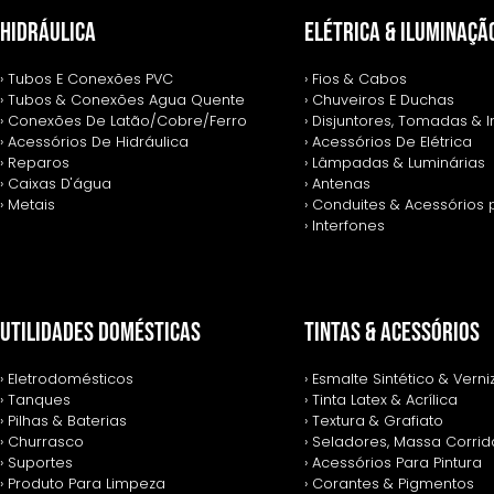
HIDRÁULICA
ELÉTRICA & ILUMINAÇÃ
› Tubos E Conexões PVC
› Fios & Cabos
› Tubos & Conexões Agua Quente
› Chuveiros E Duchas
› Conexões De Latão/Cobre/Ferro
› Disjuntores, Tomadas & I
› Acessórios De Hidráulica
› Acessórios De Elétrica
› Reparos
› Lâmpadas & Luminárias
› Caixas D'água
› Antenas
› Metais
› Conduites & Acessórios 
› Interfones
UTILIDADES DOMÉSTICAS
TINTAS & ACESSÓRIOS
› Eletrodomésticos
› Esmalte Sintético & Verni
› Tanques
› Tinta Latex & Acrílica
› Pilhas & Baterias
› Textura & Grafiato
› Churrasco
› Seladores, Massa Corrida
› Suportes
› Acessórios Para Pintura
› Produto Para Limpeza
› Corantes & Pigmentos