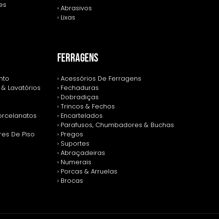
zes
› Abrasivos
› Lixas
FERRAGENS
nto
› Acessórios De Ferragens
 & Lavatórios
› Fechaduras
› Dobradiças
› Trincos & Fechos
Porcelanatos
› Encartelados
› Parafusos, Chumbadores & Buchas
res De Piso
› Pregos
› Suportes
› Abraçadeiras
› Numerais
› Porcas & Arruelas
› Brocas