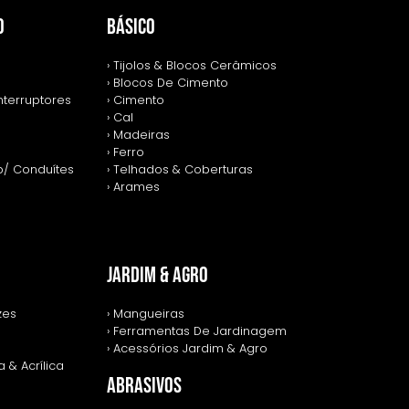
O
BÁSICO
› Tijolos & Blocos Cerâmicos
› Blocos De Cimento
nterruptores
› Cimento
› Cal
› Madeiras
› Ferro
p/ Conduítes
› Telhados & Coberturas
› Arames
JARDIM & AGRO
zes
› Mangueiras
› Ferramentas De Jardinagem
› Acessórios Jardim & Agro
 & Acrílica
ABRASIVOS