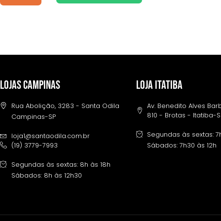
LOJAS CAMPINAS
LOJA ITATIBA
Rua Abolição, 3283 - Santa Odila
Av. Benedito Alves Ba
810 - Brotas - Itatiba-
Campinas-SP
Segundas às sextas: 7
loja1@santaodila.com.br
(19) 3779-7993
Sábados: 7h30 às 12h
Segundas às sextas: 8h às 18h
Sábados: 8h às 12h30