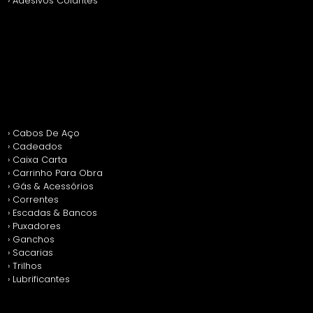
› Adesivos Colantes
› Cabos De Aço
› Cadeados
› Caixa Carta
› Carrinho Para Obra
› Gás & Acessórios
› Correntes
› Escadas & Bancos
› Puxadores
› Ganchos
› Sacarias
› Trilhos
› Lubrificantes