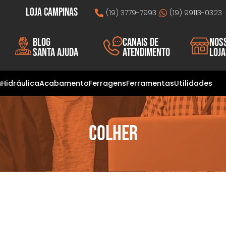
Loja Campinas
(19) 3779-7993
(19) 99113-0323
Blog
Canais de
Nos
Santa Ajuda
atendimento
loj
a
Hidráulica
Acabamento
Ferragens
Ferramentas
Utilidades
Colher