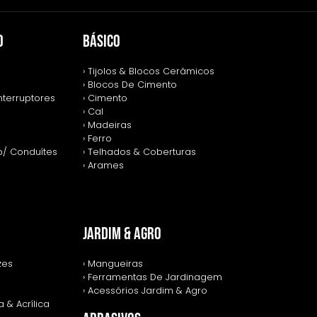
O
BÁSICO
› Tijolos & Blocos Cerâmicos
› Blocos De Cimento
nterruptores
› Cimento
› Cal
› Madeiras
› Ferro
p/ Conduítes
› Telhados & Coberturas
› Arames
JARDIM & AGRO
zes
› Mangueiras
› Ferramentas De Jardinagem
› Acessórios Jardim & Agro
 & Acrílica