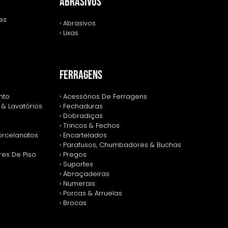
ABRASIVOS
zes
› Abrasivos
› Lixas
FERRAGENS
nto
› Acessórios De Ferragens
 & Lavatórios
› Fechaduras
› Dobradiças
› Trincos & Fechos
Porcelanatos
› Encartelados
› Parafusos, Chumbadores & Buchas
res De Piso
› Pregos
› Suportes
› Abraçadeiras
› Numerais
› Porcas & Arruelas
› Brocas