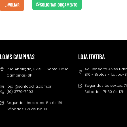
VOLTAR
SOLICITAR ORÇAMENTO
LOJAS CAMPINAS
LOJA ITATIBA
Rua Abolição, 3283 - Santa Odila
Av. Benedito Alves Ba
810 - Brotas - Itatiba-
Campinas-SP
Segundas às sextas: 7
loja1@santaodila.com.br
(19) 3779-7993
Sábados: 7h30 às 12h
Segundas às sextas: 8h às 18h
Sábados: 8h às 12h30