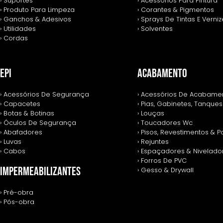
› Suportes
› Acessórios Para Pintura
› Produto Para Limpeza
› Corantes & Pigmentos
› Ganchos & Adesivos
› Sprays De Tintas E Verni
› Utilidades
› Solventes
› Cordas
EPI
ACABAMENTO
› Acessórios De Segurança
› Acessórios De Acabame
› Capacetes
› Pias, Gabinetes, Tanques
› Botas & Botinas
› Louças
› Óculos De Segurança
› Toucadores Wc
› Abafadores
› Pisos, Revestimentos & 
› Luvas
› Rejuntes
› Cabos
› Espaçadores & Nivelado
› Forros De PVC
IMPERMEABILIZANTES
› Gesso & Drywall
› Pré-obra
› Pós-obra