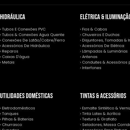
HIDRÁULICA
ELÉTRICA & ILUMINAÇÃ
› Tubos E Conexões PVC
› Fios & Cabos
› Tubos & Conexões Agua Quente
› Chuveiros E Duchas
› Conexões De Latão/Cobre/Ferro
› Disjuntores, Tomadas & I
› Acessórios De Hidráulica
› Acessórios De Elétrica
› Reparos
› Lâmpadas & Luminárias
› Caixas D'água
› Antenas
› Metais
› Conduites & Acessórios 
› Interfones
UTILIDADES DOMÉSTICAS
TINTAS & ACESSÓRIOS
› Eletrodomésticos
› Esmalte Sintético & Verni
› Tanques
› Tinta Latex & Acrílica
› Pilhas & Baterias
› Textura & Grafiato
› Churrasco
› Seladores, Massa Corrida