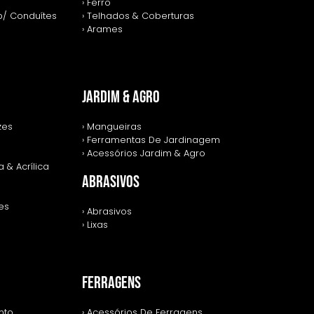
› Ferro
p/ Conduítes
› Telhados & Coberturas
› Arames
JARDIM & AGRO
zes
› Mangueiras
› Ferramentas De Jardinagem
› Acessórios Jardim & Agro
 & Acrílica
ABRASIVOS
zes
› Abrasivos
› Lixas
FERRAGENS
nto
› Acessórios De Ferragens