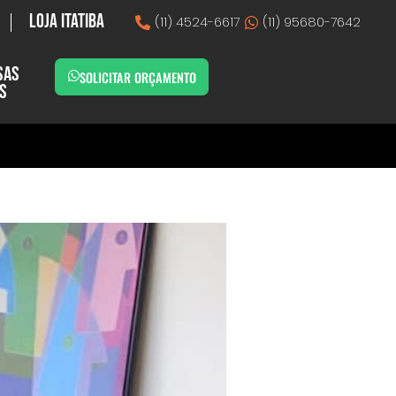
Loja Itatiba
(11) 4524-6617
(11) 95680-7642
sas
SOLICITAR ORÇAMENTO
as