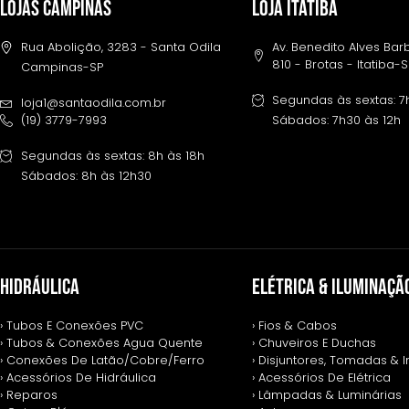
LOJAS CAMPINAS
LOJA ITATIBA
Rua Abolição, 3283 - Santa Odila
Av. Benedito Alves Ba
810 - Brotas - Itatiba-
Campinas-SP
Segundas às sextas: 7
loja1@santaodila.com.br
(19) 3779-7993
Sábados: 7h30 às 12h
Segundas às sextas: 8h às 18h
Sábados: 8h às 12h30
HIDRÁULICA
ELÉTRICA & ILUMINAÇÃ
› Tubos E Conexões PVC
› Fios & Cabos
› Tubos & Conexões Agua Quente
› Chuveiros E Duchas
› Conexões De Latão/Cobre/Ferro
› Disjuntores, Tomadas & I
› Acessórios De Hidráulica
› Acessórios De Elétrica
› Reparos
› Lâmpadas & Luminárias