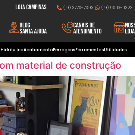
Loja Campinas
(19) 3779-7993
(19) 99113-0323
Blog
Canais de
Nos
Santa Ajuda
atendimento
loj
a
Hidráulica
Acabamento
Ferragens
Ferramentas
Utilidades
com material de construção