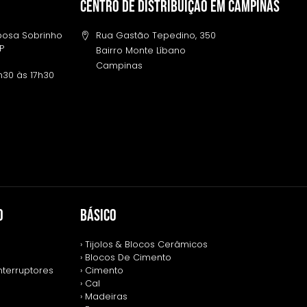
Centro de distribuição em campinas
rbosa Sobrinho
Rua Gastão Tepedino, 350
SP
Bairro Monte Líbano
Campinas
h30 às 17h30
O
BÁSICO
› Tijolos & Blocos Cerâmicos
› Blocos De Cimento
nterruptores
› Cimento
› Cal
› Madeiras