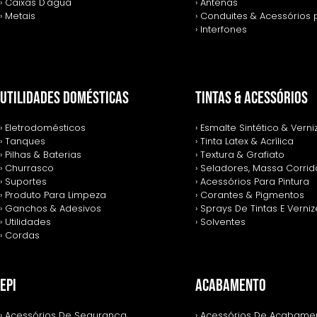
› Caixas D'água
› Antenas
› Metais
› Conduites & Acessórios 
› Interfones
UTILIDADES DOMÉSTICAS
TINTAS & ACESSÓRIOS
› Eletrodomésticos
› Esmalte Sintético & Verni
› Tanques
› Tinta Latex & Acrílica
› Pilhas & Baterias
› Textura & Grafiato
› Churrasco
› Seladores, Massa Corrida
› Suportes
› Acessórios Para Pintura
› Produto Para Limpeza
› Corantes & Pigmentos
› Ganchos & Adesivos
› Sprays De Tintas E Verni
› Utilidades
› Solventes
› Cordas
EPI
ACABAMENTO
› Acessórios De Segurança
› Acessórios De Acabame