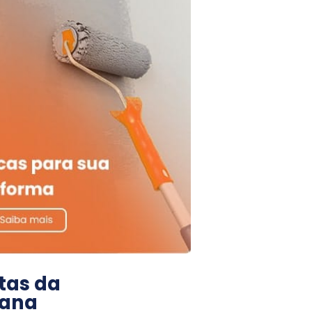
tas da
ana