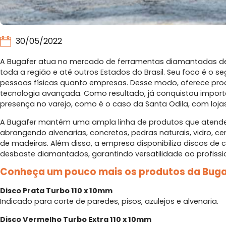
30/05/2022
A Bugafer atua no mercado de ferramentas diamantadas d
toda a região e até outros Estados do Brasil. Seu foco é o 
pessoas físicas quanto empresas. Desse modo, oferece prod
tecnologia avançada. Como resultado, já conquistou impor
presença no varejo, como é o caso da Santa Odila, com loja
A Bugafer mantém uma ampla linha de produtos que atende
abrangendo alvenarias, concretos, pedras naturais, vidro, c
de madeiras. Além disso, a empresa disponibiliza discos de c
desbaste diamantados, garantindo versatilidade ao profissi
Conheça um pouco mais os produtos da Buga
Disco Prata Turbo 110 x 10mm
Indicado para corte de paredes, pisos, azulejos e alvenaria.
Disco Vermelho Turbo Extra 110 x 10mm