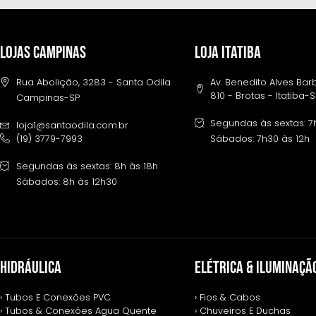
LOJAS CAMPINAS
LOJA ITATIBA
Rua Abolição, 3283 - Santa Odila
Av. Benedito Alves Ba
810 - Brotas - Itatiba-
Campinas-SP
Segundas às sextas: 7
loja1@santaodila.com.br
(19) 3779-7993
Sábados: 7h30 às 12h
Segundas às sextas: 8h às 18h
Sábados: 8h às 12h30
HIDRÁULICA
ELÉTRICA & ILUMINAÇÃ
› Tubos E Conexões PVC
› Fios & Cabos
› Tubos & Conexões Agua Quente
› Chuveiros E Duchas