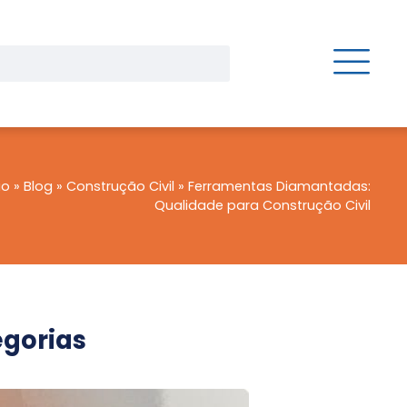
io
»
Blog
»
Construção Civil
»
Ferramentas Diamantadas:
Qualidade para Construção Civil
gorias