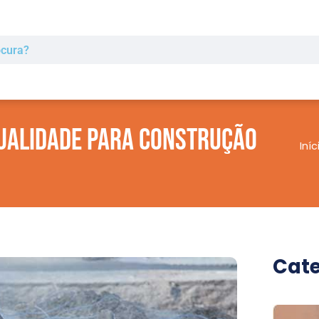
ualidade para Construção
Iníc
Cate