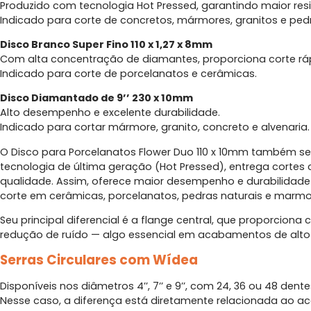
Produzido com tecnologia Hot Pressed, garantindo maior res
Indicado para corte de concretos, mármores, granitos e pedr
Disco Branco Super Fino 110 x 1,27 x 8mm
Com alta concentração de diamantes, proporciona corte rá
Indicado para corte de porcelanatos e cerâmicas.
Disco Diamantado de 9’’ 230 x 10mm
Alto desempenho e excelente durabilidade.
Indicado para cortar mármore, granito, concreto e alvenaria.
O Disco para Porcelanatos Flower Duo 110 x 10mm também se
tecnologia de última geração (Hot Pressed), entrega corte
qualidade. Assim, oferece maior desempenho e durabilidade 
corte em cerâmicas, porcelanatos, pedras naturais e marmo
Seu principal diferencial é a flange central, que proporciona
redução de ruído — algo essencial em acabamentos de alto
Serras Circulares com Wídea
Disponíveis nos diâmetros 4’’, 7’’ e 9’’, com 24, 36 ou 48 dente
Nesse caso, a diferença está diretamente relacionada ao 