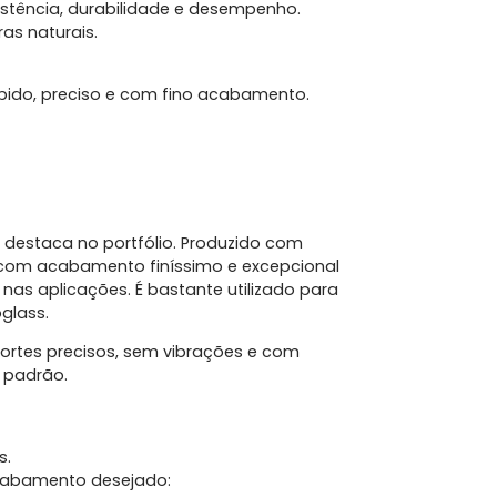
istência, durabilidade e desempenho.
as naturais.
compr
pido, preciso e com fino acabamento.
sua 
 destaca no portfólio. Produzido com
s com acabamento finíssimo e excepcional
nas aplicações. É bastante utilizado para
glass.
 cortes precisos, sem vibrações e com
 padrão.
compr
s.
con
acabamento desejado: