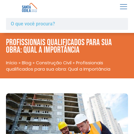
Profissionais qualificados para sua
obra: Qual a Importância
Início
»
Blog
»
Construção Civil
»
Profissionais
qualificados para sua obra: Qual a Importância