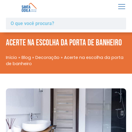
Acerte na escolha da porta de banheiro
Início
»
Blog
»
Decoração
»
Acerte na escolha da porta
de banheiro