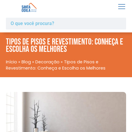
Tipos de Pisos e Revestimento: Conheça e
Escolha os Melhores
Início
»
Blog
»
Decoração
»
Tipos de Pisos e
Revestimento: Conheça e Escolha os Melhores