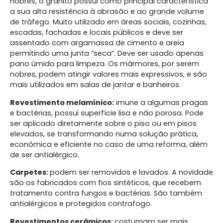
nobres, o granito possui como principal característica
a sua alta resistência à abrasão e ao grande volume
de tráfego. Muito utilizado em áreas sociais, cozinhas,
escadas, fachadas e locais públicos e deve ser
assentado com argamassa de cimento e areia
permitindo uma junta “seca”. Deve ser usado apenas
pano úmido para limpeza. Os mármores, por serem
nobres, podem atingir valores mais expressivos, e são
mais utilizados em salas de jantar e banheiros.
Revestimento melamínico:
imune a algumas pragas
e bactérias, possui superfície lisa e não porosa. Pode
ser aplicado diretamente sobre o piso ou em pisos
elevados, se transformando numa solução prática,
econômica e eficiente no caso de uma reforma, além
de ser antialérgico.
Carpetes:
podem ser removidos e lavados. A novidade
são os fabricados com fios sintéticos, que recebem
tratamento contra fungos e bactérias. São também
antialérgicos e protegidos contrafogo.
Revestimentos cerâmicos:
costumam ser mais