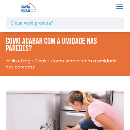
Como acabar com a umidade nas
paredes?
Início
»
Blog
»
Dicas
»
Como acabar com a umidade
nas paredes?