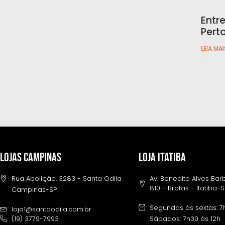
Entr
Pert
LEIA MAI
LOJAS CAMPINAS
LOJA ITATIBA
Rua Abolição, 3283 - Santa Odila
Av. Benedito Alves Ba
810 - Brotas - Itatiba-
Campinas-SP
Segundas às sextas: 7
loja1@santaodila.com.br
(19) 3779-7993
Sábados: 7h30 às 12h