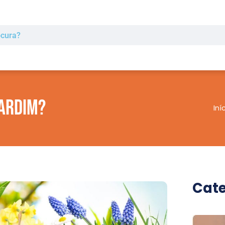
ardim?
Iní
Cate