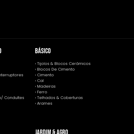
O
BÁSICO
› Tijolos & Blocos Cerâmicos
› Blocos De Cimento
nterruptores
› Cimento
› Cal
› Madeiras
› Ferro
p/ Conduítes
› Telhados & Coberturas
› Arames
JARDIM & AGRO