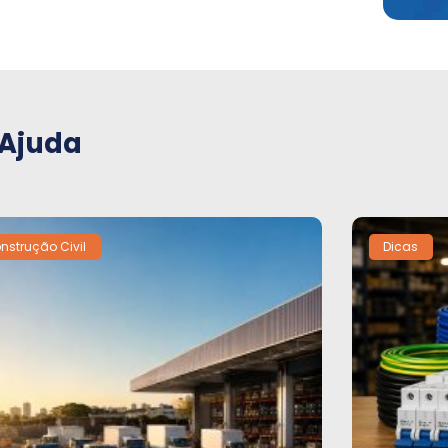
 Ajuda
nstrução Civil
Dicas