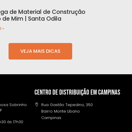
ega de Material de Construção
o de Mim | Santa Odila
S »
VEJA MAIS DICAS
Centro de distribuição em campinas
rbosa Sobrinho
Rua Gastão Tepedino, 350
SP
Bairro Monte Líbano
Campinas
h30 às 17h30