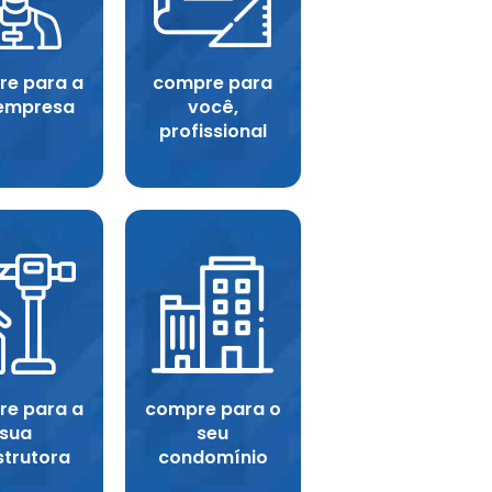
e para a
compre para
empresa
você,
profissional
e para a
compre para o
sua
seu
strutora
condomínio