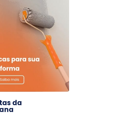
tas da
ana