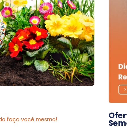
Ofer
a do faça você mesmo!
Sem