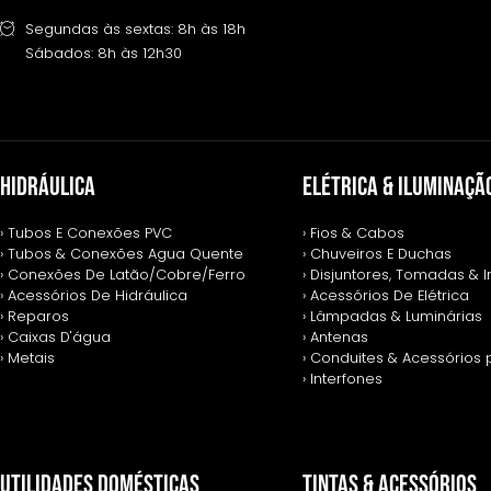
Segundas às sextas: 8h às 18h
Sábados: 8h às 12h30
HIDRÁULICA
ELÉTRICA & ILUMINAÇÃ
› Tubos E Conexões PVC
› Fios & Cabos
› Tubos & Conexões Agua Quente
› Chuveiros E Duchas
› Conexões De Latão/Cobre/Ferro
› Disjuntores, Tomadas & I
› Acessórios De Hidráulica
› Acessórios De Elétrica
› Reparos
› Lâmpadas & Luminárias
› Caixas D'água
› Antenas
› Metais
› Conduites & Acessórios 
› Interfones
UTILIDADES DOMÉSTICAS
TINTAS & ACESSÓRIOS