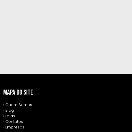
MAPA DO SITE
› Quem Somos
› Blog
› Lojas
› Contatos
› Empresas