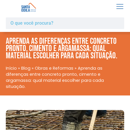
Aprenda as diferenças entre concreto
pronto, cimento e argamassa: qual
material escolher para cada situação.
Início
»
Blog
»
Obras e Reformas
»
Aprenda as
diferenças entre concreto pronto, cimento e
argamassa: qual material escolher para cada
situação.