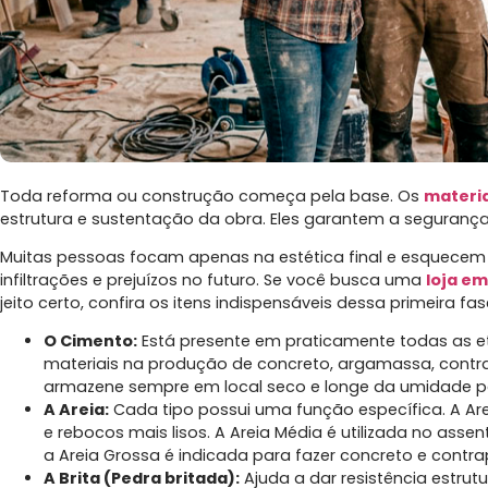
Toda reforma ou construção começa pela base. Os
materia
estrutura e sustentação da obra. Eles garantem a segurança
Muitas pessoas focam apenas na estética final e esquecem q
infiltrações e prejuízos no futuro. Se você busca uma
loja e
jeito certo, confira os itens indispensáveis dessa primeira fas
O Cimento:
Está presente em praticamente todas as et
materiais na produção de concreto, argamassa, contrap
armazene sempre em local seco e longe da umidade p
A Areia:
Cada tipo possui uma função específica. A Ar
e rebocos mais lisos. A Areia Média é utilizada no ass
a Areia Grossa é indicada para fazer concreto e contra
A Brita (Pedra britada):
Ajuda a dar resistência estrutu