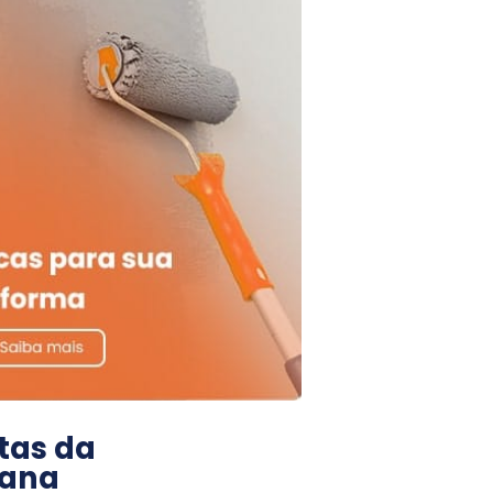
tas da
ana