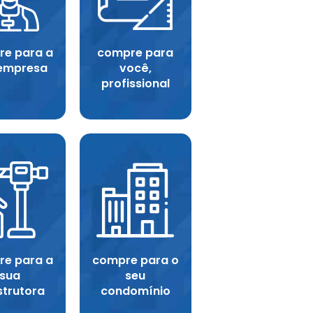
e para a
compre para
empresa
você,
profissional
e para a
compre para o
sua
seu
strutora
condomínio