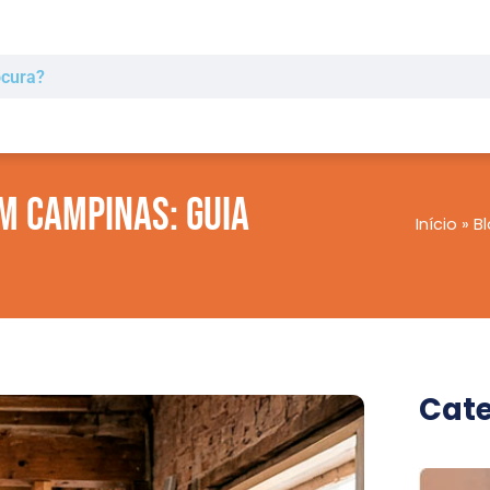
m Campinas: Guia
Início
»
B
Cate