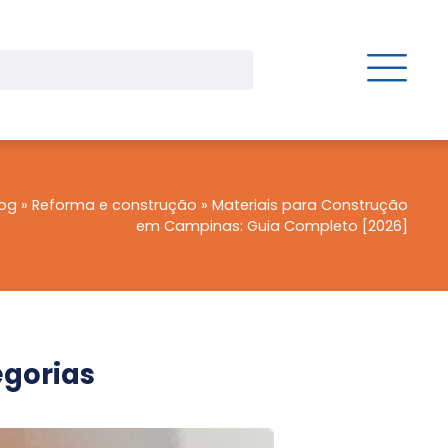
log
»
Reforma e construção
»
Materiais para Construção
em Campinas: Guia Completo [2026]
gorias