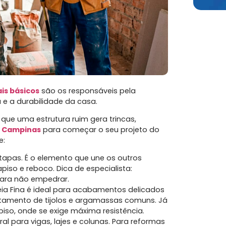
is básicos
são os responsáveis pela
 e a durabilidade da casa.
ue uma estrutura ruim gera trincas,
m Campinas
para começar o seu projeto do
e:
apas. É o elemento que une os outros
iso e reboco. Dica de especialista:
ara não empedrar.
eia Fina é ideal para acabamentos delicados
entamento de tijolos e argamassas comuns. Já
piso, onde se exige máxima resistência.
ral para vigas, lajes e colunas. Para reformas