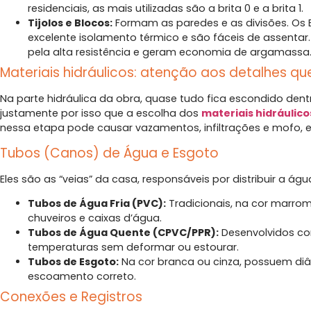
residenciais, as mais utilizadas são a brita 0 e a brita 1.
Tijolos e Blocos:
Formam as paredes e as divisões. Os
excelente isolamento térmico e são fáceis de assenta
pela alta resistência e geram economia de argamassa
Materiais hidráulicos: atenção aos detalhes q
Na parte hidráulica da obra, quase tudo fica escondido dent
justamente por isso que a escolha dos
materiais hidráulico
nessa etapa pode causar vazamentos, infiltrações e mofo, 
Tubos (Canos) de Água e Esgoto
Eles são as “veias” da casa, responsáveis por distribuir a ág
Tubos de Água Fria (PVC):
Tradicionais, na cor marrom
chuveiros e caixas d’água.
Tubos de Água Quente (CPVC/PPR):
Desenvolvidos co
temperaturas sem deformar ou estourar.
Tubos de Esgoto:
Na cor branca ou cinza, possuem di
escoamento correto.
Conexões e Registros