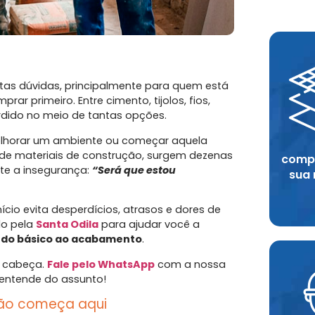
as dúvidas, principalmente para quem está
primeiro. Entre cimento, tijolos, fios,
rdido no meio de tantas opções.
melhorar um ambiente ou começar aquela
 de materiais de construção, surgem dezenas
compr
te a insegurança:
“Será que estou
sua
cio evita desperdícios, atrasos e dores de
do pela
Santa Odila
para ajudar você a
,
do básico ao acabamento
.
 cabeça.
Fale pelo WhatsApp
com a nossa
entende do assunto!
ção começa aqui