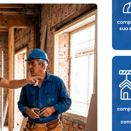
compr
sua 
compr
con