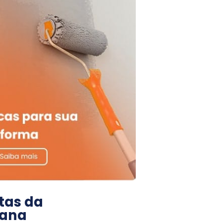
tas da
ana