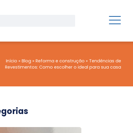
Início
»
Blog
»
Reforma e construção
»
Tendências de
Revestimentos: Como escolher o ideal para sua casa
gorias