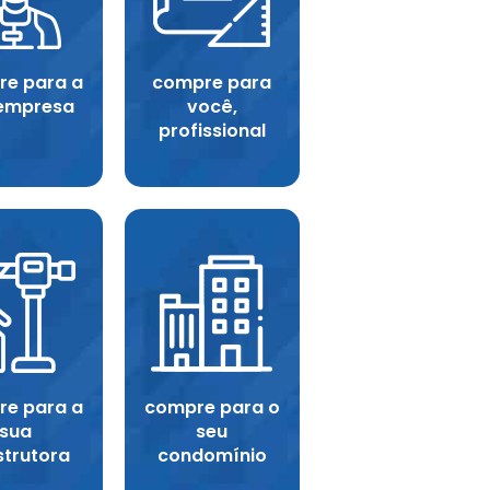
e para a
compre para
empresa
você,
profissional
e para a
compre para o
sua
seu
strutora
condomínio