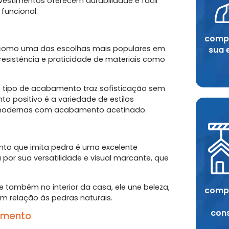
evestimentos oferecem durabilidade e fácil
funcional.
compr
ue como uma das escolhas mais populares em
sua 
 resistência e praticidade de materiais como
se tipo de acabamento traz sofisticação sem
to positivo é a variedade de estilos
es modernas com acabamento acetinado.
nto que imita pedra é uma excelente
por sua versatilidade e visual marcante, que
e também no interior da casa, ele une beleza,
compr
m relação às pedras naturais.
con
imento