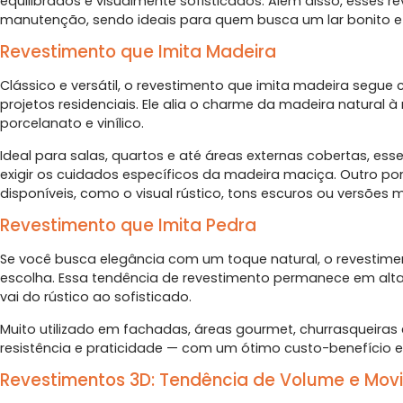
equilibrados e visualmente sofisticados. Além disso, esses r
manutenção, sendo ideais para quem busca um lar bonito e 
Revestimento que Imita Madeira
Clássico e versátil, o revestimento que imita madeira seg
projetos residenciais. Ele alia o charme da madeira natural à
porcelanato e vinílico.
Ideal para salas, quartos e até áreas externas cobertas, es
exigir os cuidados específicos da madeira maciça. Outro pon
disponíveis, como o visual rústico, tons escuros ou versõ
Revestimento que Imita Pedra
Se você busca elegância com um toque natural, o revestime
escolha. Essa tendência de revestimento permanece em alta 
vai do rústico ao sofisticado.
Muito utilizado em fachadas, áreas gourmet, churrasqueiras 
resistência e praticidade — com um ótimo custo-benefício e
Revestimentos 3D: Tendência de Volume e Mov