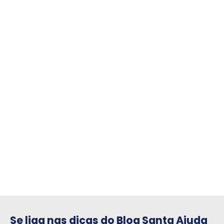
compre para o seu condomínio
Se liga nas dicas do Blog Santa Ajuda