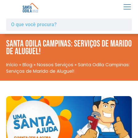
Santa Odila Campinas: Serviços de Marido
de Aluguel!
Início
»
Blog
»
Nossos Serviços
»
Santa Odila Campinas:
Serviços de Marido de Aluguel!