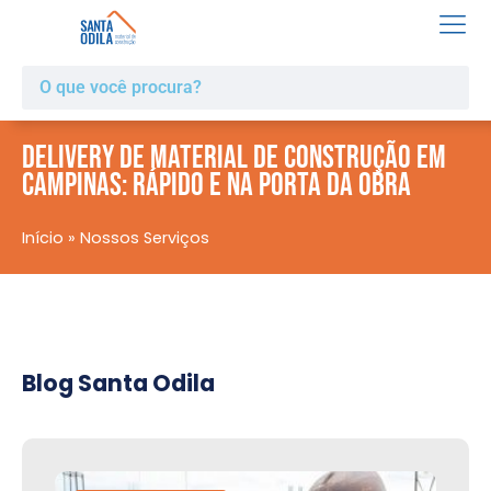
Delivery de Material de Construção em
Campinas: Rápido e na Porta da Obra
Início
»
Nossos Serviços
Blog Santa Odila