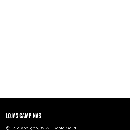
compre para o seu condomínio
LOJAS CAMPINAS
Rua Abolição, 3283 - Santa Odila