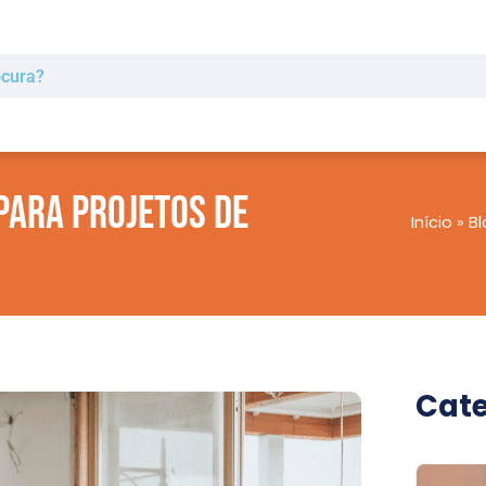
 para Projetos de
Início
»
Bl
Cate