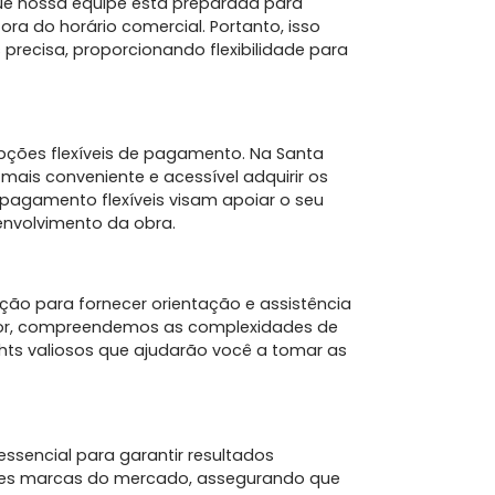
que nossa equipe está preparada para
ra do horário comercial. Portanto, isso
recisa, proporcionando flexibilidade para
compr
sua 
ções flexíveis de pagamento. Na Santa
mais conveniente e acessível adquirir os
 pagamento flexíveis visam apoiar o seu
envolvimento da obra.
ção para fornecer orientação e assistência
etor, compreendemos as complexidades de
ghts valiosos que ajudarão você a tomar as
compr
ssencial para garantir resultados
con
ores marcas do mercado, assegurando que