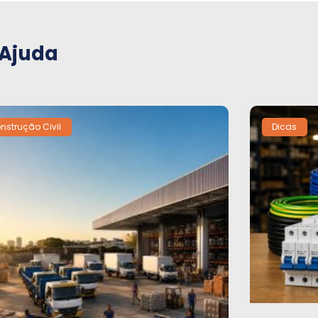
 Ajuda
nstrução Civil
Dicas