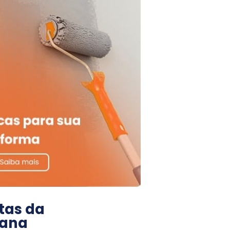
tas da
ana