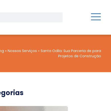
og
»
Nossos Serviços
»
Santa Odila: Sua Parceria de para
Projetos de Construção
gorias